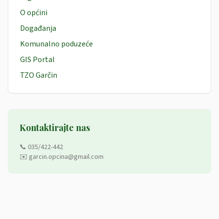
O općini
Događanja
Komunalno poduzeće
GIS Portal
TZO Garčin
Kontaktirajte nas
📞 035/422-442
✉️ garcin.opcina@gmail.com