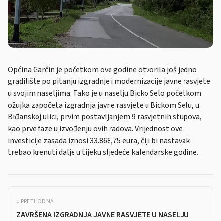
Općina Garčin je početkom ove godine otvorila još jedno
gradilište po pitanju izgradnje i modernizacije javne rasvjete
u svojim naseljima. Tako je u naselju Bicko Selo početkom
ožujka započeta izgradnja javne rasvjete u Bickom Selu, u
Biđanskoj ulici, prvim postavljanjem 9 rasvjetnih stupova,
kao prve faze u izvođenju ovih radova. Vrijednost ove
investicije zasada iznosi 33.868,75 eura, čiji bi nastavak
trebao krenuti dalje u tijeku sljedeće kalendarske godine.
« PRETHODNA
ZAVRŠENA IZGRADNJA JAVNE RASVJETE U NASELJU