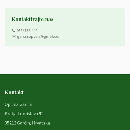
Kontaktirajte nas
📞 035/422-442
✉️ garcin.opcina@gmail.com
Kontakt
Općina Garčin
Kralja Tomislava 92
35212 Garčin, Hrvatska