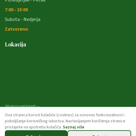
Ponedjeljak - Petak
7:00 - 15:00
Subota - Nedjelja
Zatvoreno
Lokacija
Otvori na većoj karti →
Ova stranica koristi kolačiće (cookies) za osnovnu funkcionalnost i
poboljšanje korisničkog iskustva. Nastavljanjem korištenja stranice
pristajete na upotrebu kolačića.
Saznaj više
© 2026 opcina-garcin. Sva prava pridržana.