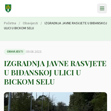
Preskoči na sadržaj
Početna
/
Obavijesti
/
IZGRADNJA JAVNE RASVJETE U BIĐANSKOJ
ULICI U BICKOM SELU
09.08.2023.
OBAVIJESTI
IZGRADNJA JAVNE RASVJETE
U BIĐANSKOJ ULICI U
BICKOM SELU