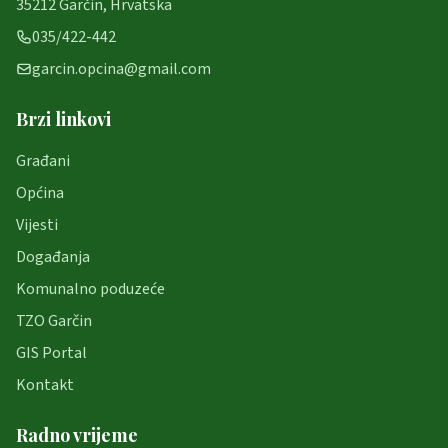
35212 Garčin, Hrvatska
035/422-442
garcin.opcina@gmail.com
Brzi linkovi
Građani
Općina
Vijesti
Događanja
Komunalno poduzeće
TZO Garčin
GIS Portal
Kontakt
Radno vrijeme