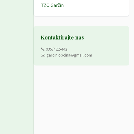
TZO Garčin
Kontaktirajte nas
📞 035/422-442
✉️ garcin.opcina@gmail.com