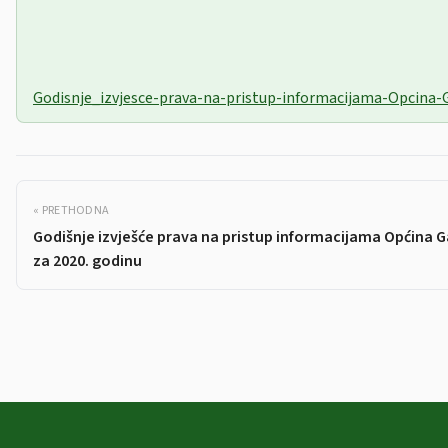
Godisnje_izvjesce-prava-na-pristup-informacijama-Opcina-G
« PRETHODNA
Godišnje izvješće prava na pristup informacijama Općina G
za 2020. godinu