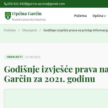
Preskoči na sadržaj
035/422-442
garcin.opcina@gmail.com
Općina Garčin
Početna
Općina
Brodsko-posavska županija
Početna
/
Obavijesti
/
Godišnje izvješće prava na pristup informaci
15.09.2022.
OBAVIJESTI
Godišnje izvješće prava 
Garčin za 2021. godinu