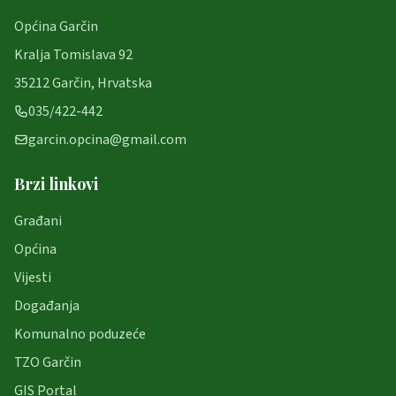
Općina Garčin
Kralja Tomislava 92
35212 Garčin, Hrvatska
035/422-442
garcin.opcina@gmail.com
Brzi linkovi
Građani
Općina
Vijesti
Događanja
Komunalno poduzeće
TZO Garčin
GIS Portal