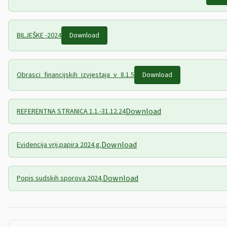
BILJEŠKE -2024
Download
Obrasci_financijskih_izvjestaja_v_8.1.5
Download
Download
REFERENTNA STRANICA 1.1.-31.12.24
Download
Evidencija vrij.papira 2024.g.
Download
Popis sudskih sporova 2024.