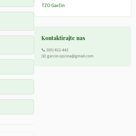
TZO Garčin
Kontaktirajte nas
📞 035/422-442
✉️ garcin.opcina@gmail.com