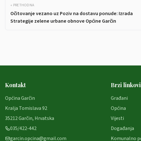
« PRETHODNA
Očitovanje vezano uz Poziv na dostavu ponude: Izrada
Strategije zelene urbane obnove Općine Garčin
Kontakt
Brzi linkovi
Općina Garčin
Građani
Kralja Tomislava 92
Općina
35212 Garčin, Hrvatska
Vijesti
035/422-442
Događanja
garcin.opcina@gmail.com
Komunalno p