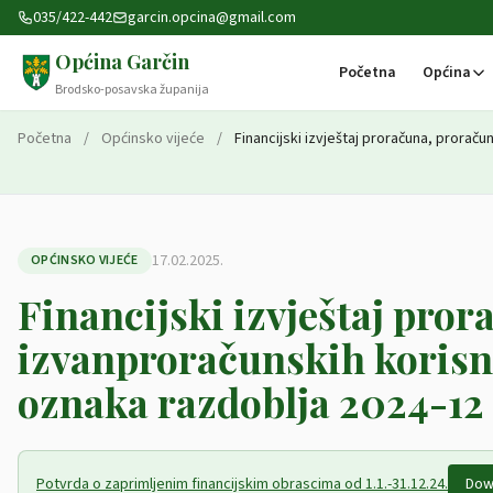
Preskoči na sadržaj
035/422-442
garcin.opcina@gmail.com
Općina Garčin
Početna
Općina
Brodsko-posavska županija
Početna
/
Općinsko vijeće
/
Financijski izvještaj proračuna, proraču
17.02.2025.
OPĆINSKO VIJEĆE
Financijski izvještaj pror
izvanproračunskih korisni
oznaka razdoblja 2024-12
Potvrda o zaprimljenim financijskim obrascima od 1.1.-31.12.24.
Dow