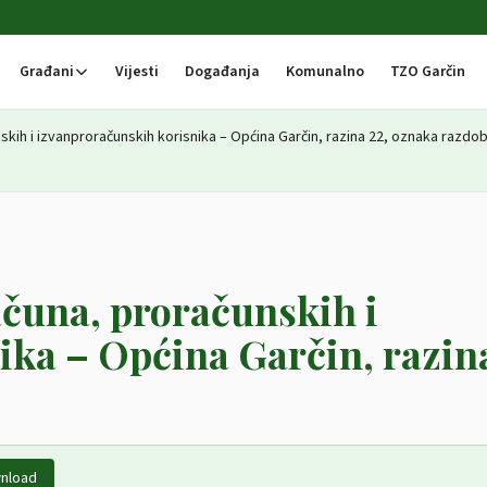
Građani
Vijesti
Događanja
Komunalno
TZO Garčin
nskih i izvanproračunskih korisnika – Općina Garčin, razina 22, oznaka razdob
ačuna, proračunskih i
ka – Općina Garčin, razina
nload