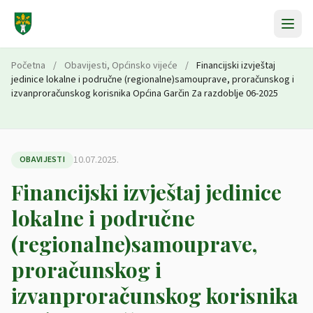
Preskoči na sadržaj
Početna
/
Obavijesti
,
Općinsko vijeće
/
Financijski izvještaj
jedinice lokalne i područne (regionalne)samouprave, proračunskog i
izvanproračunskog korisnika Općina Garčin Za razdoblje 06-2025
10.07.2025.
OBAVIJESTI
Financijski izvještaj jedinice
lokalne i područne
(regionalne)samouprave,
proračunskog i
izvanproračunskog korisnika