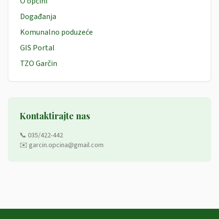
O općini
Događanja
Komunalno poduzeće
GIS Portal
TZO Garčin
Kontaktirajte nas
📞 035/422-442
✉️ garcin.opcina@gmail.com