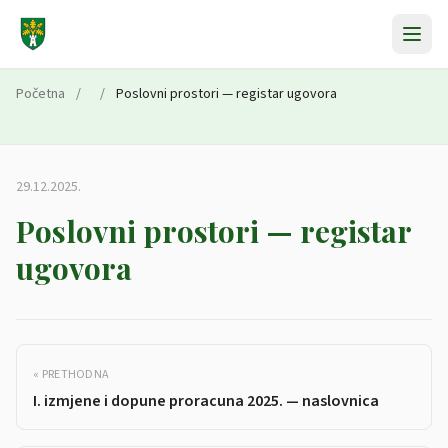
Preskoči na sadržaj
Početna
/
/
Poslovni prostori — registar ugovora
29.12.2025.
Poslovni prostori — registar
ugovora
« PRETHODNA
I. izmjene i dopune proracuna 2025. — naslovnica