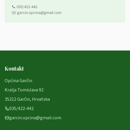
📞 035/422-442
✉️ garcin.opcina@gmail.com
Kontakt
Općina Garčin
Kralja Tomislava 92
35212 Garčin, Hrvatska
035/422-442
garcin.opcina@gmail.com