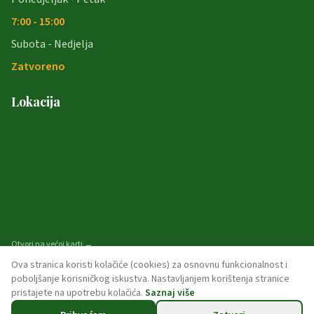
7:00 - 15:00
Subota - Nedjelja
Zatvoreno
Lokacija
Otvori na većoj karti →
Ova stranica koristi kolačiće (cookies) za osnovnu funkcionalnost i
poboljšanje korisničkog iskustva. Nastavljanjem korištenja stranice
pristajete na upotrebu kolačića.
Saznaj više
© 2026 opcina-garcin. Sva prava pridržana.