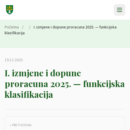
Preskoči na sadržaj
Početna
/
/
I. izmjene i dopune proracuna 2025. — funkcijska
klasifikacija
19.12.2025.
I. izmjene i dopune
proracuna 2025. — funkcijska
klasifikacija
« PRETHODNA