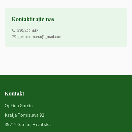
Kontaktirajte nas
📞 035/422-442
✉️ garcin.opcina@gmail.com
Kontakt
Općina Garčin
Kralja Tomislava 92
35212 Garčin, Hrvatska