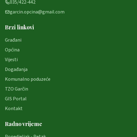
035/422-442
garcin.opcina@gmail.com
Brzi linkovi
Građani
Općina
Vijesti
Događanja
Komunalno poduzeće
TZO Garčin
GIS Portal
Kontakt
Radno vrijeme
Ponedjeljak - Petak