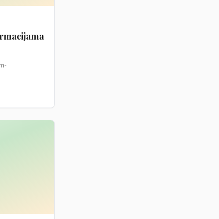
formacijama
m-