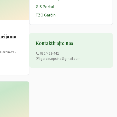
GIS Portal
TZO Garčin
macijama
Kontaktirajte nas
Garcin-za-
📞 035/422-442
✉️ garcin.opcina@gmail.com