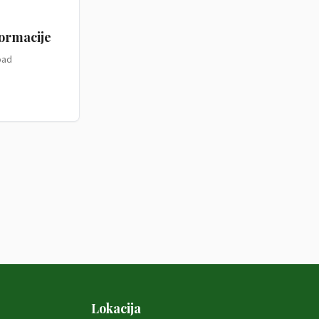
ormacije
oad
Lokacija