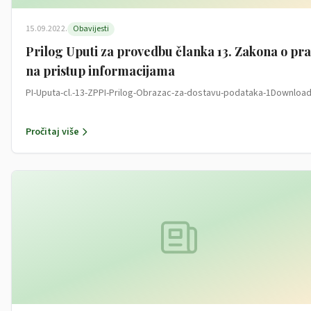
15.09.2022.
Obavijesti
Prilog Uputi za provedbu članka 13. Zakona o pr
na pristup informacijama
PI-Uputa-cl.-13-ZPPI-Prilog-Obrazac-za-dostavu-podataka-1Downloa
Pročitaj više