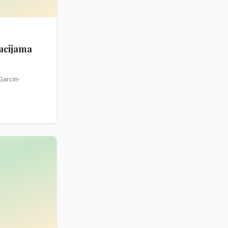
macijama
Garcin-