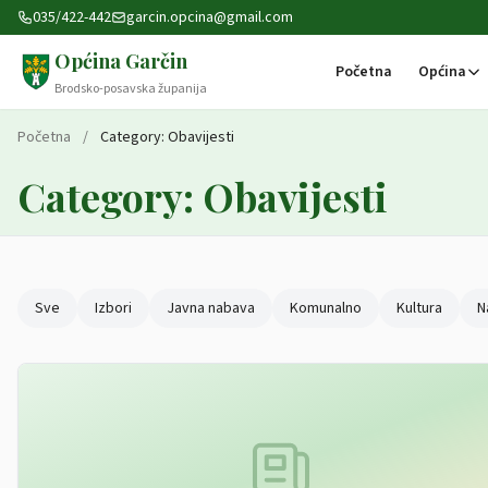
Preskoči na sadržaj
035/422-442
garcin.opcina@gmail.com
Općina Garčin
Početna
Općina
Brodsko-posavska županija
Početna
/
Category:
Obavijesti
Category:
Obavijesti
Sve
Izbori
Javna nabava
Komunalno
Kultura
N