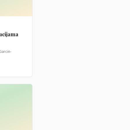
macijama
Garcin-