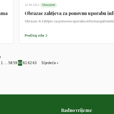
15.09.2022.
Obavijesti
jama
Obrazac zahtjeva za ponovnu uporabu inf
Obrazac-4-Zahtjev-za-ponovnu-uporabu-informacijaDownl
Pročitaj više
n
1
…
58
59
60
61
62
63
Sljedeća »
Radno vrijeme