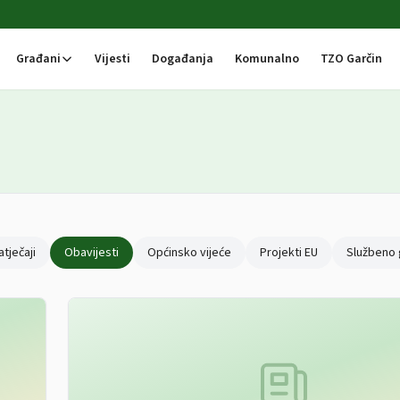
Građani
Vijesti
Događanja
Komunalno
TZO Garčin
atječaji
Obavijesti
Općinsko vijeće
Projekti EU
Službeno 