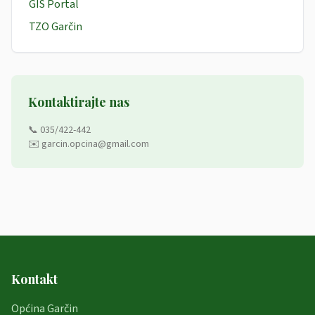
GIS Portal
TZO Garčin
Kontaktirajte nas
📞 035/422-442
✉️ garcin.opcina@gmail.com
Kontakt
Općina Garčin