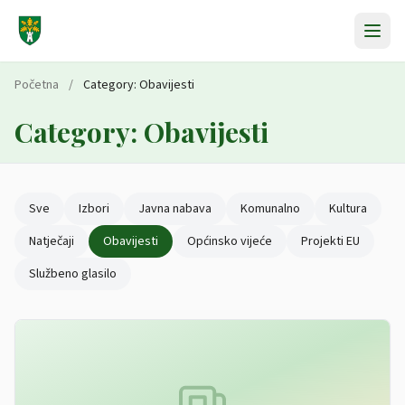
Preskoči na sadržaj
Početna
/
Category:
Obavijesti
Category:
Obavijesti
Sve
Izbori
Javna nabava
Komunalno
Kultura
Natječaji
Obavijesti
Općinsko vijeće
Projekti EU
Službeno glasilo