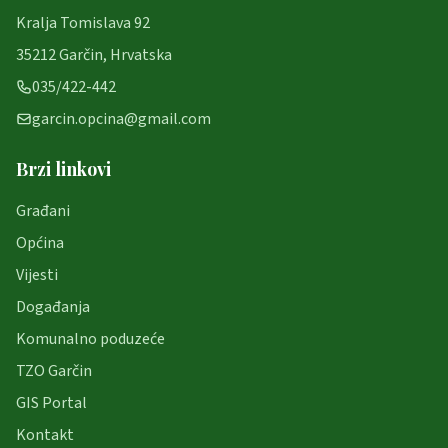
Kralja Tomislava 92
35212 Garčin, Hrvatska
035/422-442
garcin.opcina@gmail.com
Brzi linkovi
Građani
Općina
Vijesti
Događanja
Komunalno poduzeće
TZO Garčin
GIS Portal
Kontakt