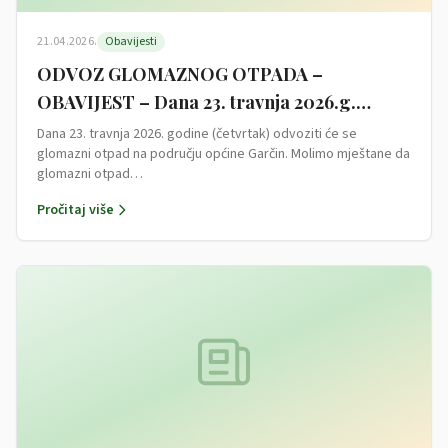
21.04.2026.
Obavijesti
ODVOZ GLOMAZNOG OTPADA –
OBAVIJEST – Dana 23. travnja 2026.g.
(četvrtak) odvoziti će se glomazni otpad na
Dana 23. travnja 2026. godine (četvrtak) odvoziti će se
glomazni otpad na području općine Garčin. Molimo mještane da
području općine Garčin
glomazni otpad…
Pročitaj više