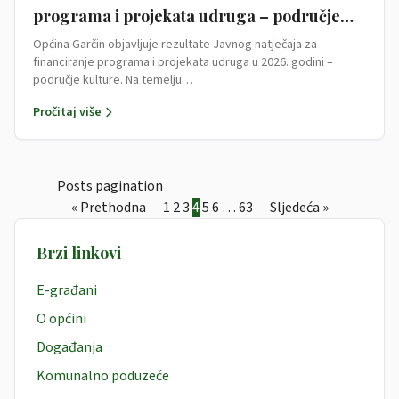
programa i projekata udruga – područje
kulture
Općina Garčin objavljuje rezultate Javnog natječaja za
financiranje programa i projekata udruga u 2026. godini –
područje kulture. Na temelju…
Pročitaj više
Posts pagination
« Prethodna
1
2
3
4
5
6
…
63
Sljedeća »
Brzi linkovi
E-građani
O općini
Događanja
Komunalno poduzeće