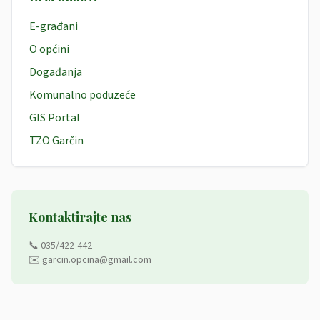
E-građani
O općini
Događanja
Komunalno poduzeće
GIS Portal
TZO Garčin
Kontaktirajte nas
📞 035/422-442
✉️ garcin.opcina@gmail.com