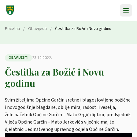
Preskoči na sadržaj
Početna
/
Obavijesti
/
Čestitka za Božić i Novu godinu
23.12.2022.
OBAVIJESTI
Čestitka za Božić i Novu
godinu
Svim žiteljima Općine Garčin sretne i blagoslovljene božićne
i novogodišnje blagdane, obilje mira, radosti i veselja,
žele načelnik Općine Garčin – Mato Grgić dipl.iur, predsjednik
Vijeća Općine Garčin – Mato Jerković s vijećnicima, te
djelatnici Jedinstvenog upravnog odjela Općine Garčin.