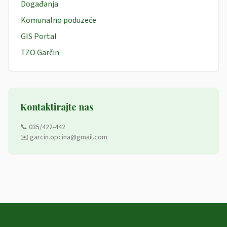
Događanja
Komunalno poduzeće
GIS Portal
TZO Garčin
Kontaktirajte nas
📞 035/422-442
✉️ garcin.opcina@gmail.com