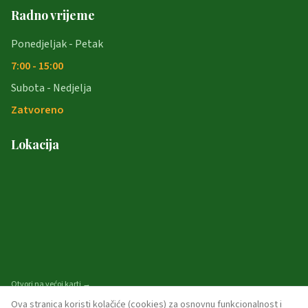
Radno vrijeme
Ponedjeljak - Petak
7:00 - 15:00
Subota - Nedjelja
Zatvoreno
Lokacija
Otvori na većoj karti →
Ova stranica koristi kolačiće (cookies) za osnovnu funkcionalnost i