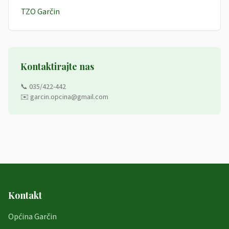
TZO Garčin
Kontaktirajte nas
📞 035/422-442
✉️ garcin.opcina@gmail.com
Kontakt
Općina Garčin