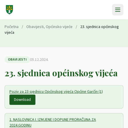
Preskoči na sadržaj
Početna
/
Obavijesti
,
Općinsko vijeće
/
23. sjednica općinskog
vijeća
05.12.2024.
OBAVIJESTI
23. sjednica općinskog vijeća
Poziv za 23 sjednicu Općinskog vijeća Općine Garčin (1)
Download
1. NASLOVNICA I. IZMJENE I DOPUNE PRORAČUNA ZA
2024.GODINU