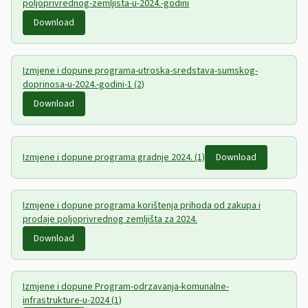
poljoprivrednog-zemljista-u-2024.-godini
Download
Izmjene i dopune programa-utroska-sredstava-sumskog-
doprinosa-u-2024.-godini-1 (2)
Download
Izmjene i dopune programa gradnje 2024. (1)
Download
Izmjene i dopune programa korištenja prihoda od zakupa i
prodaje poljoprivrednog zemljišta za 2024.
Download
Izmjene i dopune Program-odrzavanja-komunalne-
infrastrukture-u-2024 (1)