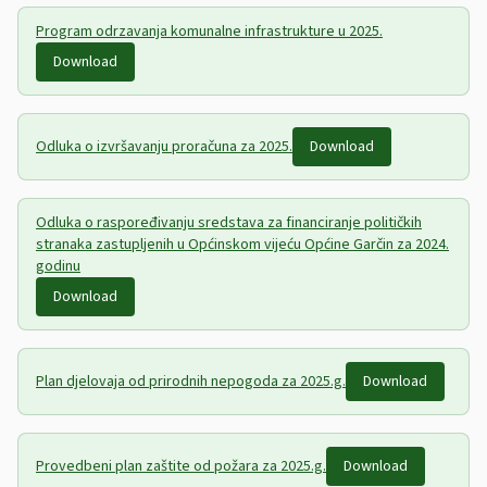
Program odrzavanja komunalne infrastrukture u 2025.
Download
Odluka o izvršavanju proračuna za 2025.
Download
Odluka o raspoređivanju sredstava za financiranje političkih
stranaka zastupljenih u Općinskom vijeću Općine Garčin za 2024.
godinu
Download
Plan djelovaja od prirodnih nepogoda za 2025.g.
Download
Provedbeni plan zaštite od požara za 2025.g.
Download