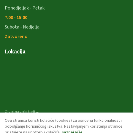
Ponedjeljak - Petak
7:00 - 15:00
Subota - Nedjelja
Zatvoreno
Lokacija
Otvori na većoj karti →
Ova stranica koristi kolačiće (cookies) za osnovnu funkcionalnost i
poboljšanje korisničkog iskustva. Nastavljanjem korištenja stranice
pristajete na upotrebu kolačića.
Saznaj više