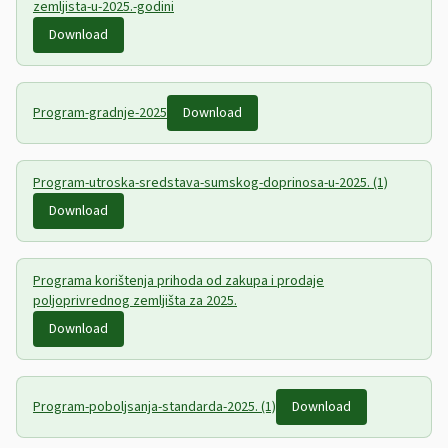
zemljista-u-2025.-godini
Download
Program-gradnje-2025
Download
Program-utroska-sredstava-sumskog-doprinosa-u-2025. (1)
Download
Programa korištenja prihoda od zakupa i prodaje
poljoprivrednog zemljišta za 2025.
Download
Program-poboljsanja-standarda-2025. (1)
Download