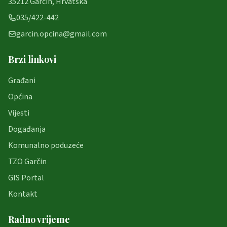
35212 Garčin, Hrvatska
035/422-442
garcin.opcina@gmail.com
Brzi linkovi
Građani
Općina
Vijesti
Događanja
Komunalno poduzeće
TZO Garčin
GIS Portal
Kontakt
Radno vrijeme