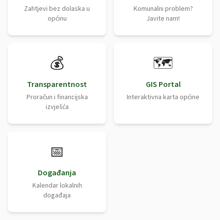
Zahtjevi bez dolaska u
Komunalni problem?
općinu
Javite nam!
💰
🗺️
Transparentnost
GIS Portal
Proračun i financijska
Interaktivna karta općine
izvješća
📅
Događanja
Kalendar lokalnih
događaja