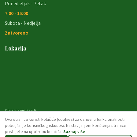
Ponedjeljak - Petak
7:00 - 15:00
Subota - Nedjelja
Zatvoreno
Lokacija
Otvori na većoj karti →
Ova stranica koristi kolačiće (cookies) za osnovnu funkcionalnost i
poboljšanje korisničkog iskustva. Nastavljanjem korištenja stranice
pristajete na upotrebu kolačića.
Saznaj više
© 2026 opcina-garcin. Sva prava pridržana.