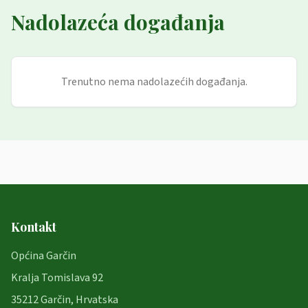
Nadolazeća događanja
Trenutno nema nadolazećih događanja.
Kontakt
Općina Garčin
Kralja Tomislava 92
35212 Garčin, Hrvatska