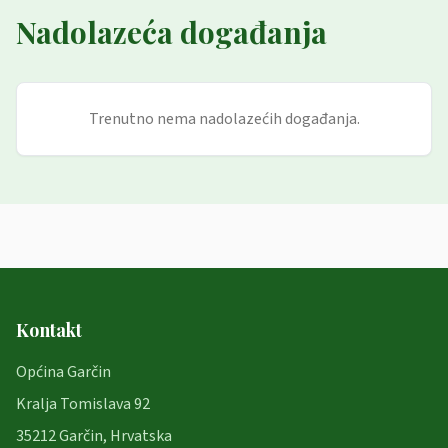
Nadolazeća događanja
Trenutno nema nadolazećih događanja.
Kontakt
Općina Garčin
Kralja Tomislava 92
35212 Garčin, Hrvatska