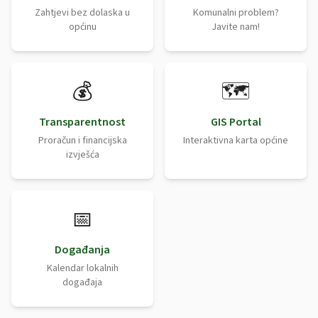
Zahtjevi bez dolaska u
Komunalni problem?
općinu
Javite nam!
💰
🗺️
Transparentnost
GIS Portal
Proračun i financijska
Interaktivna karta općine
izvješća
📅
Događanja
Kalendar lokalnih
događaja