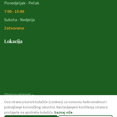
Ponedjeljak - Petak
7:00 - 15:00
Subota - Nedjelja
Zatvoreno
Lokacija
Otvori na većoj karti →
Ova stranica koristi kolačiće (cookies) za osnovnu funkcionalnost i
poboljšanje korisničkog iskustva. Nastavljanjem korištenja stranice
pristajete na upotrebu kolačića.
Saznaj više
© 2026 opcina-garcin. Sva prava pridržana.