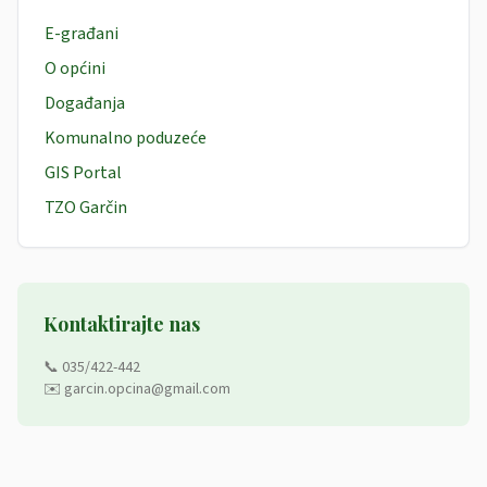
E-građani
O općini
Događanja
Komunalno poduzeće
GIS Portal
TZO Garčin
Kontaktirajte nas
📞 035/422-442
✉️ garcin.opcina@gmail.com