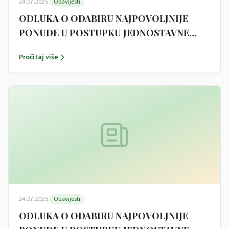
24.07.2025.
Obavijesti
ODLUKA O ODABIRU NAJPOVOLJNIJE
PONUDE U POSTUPKU JEDNOSTAVNE
NABAVE OPREMANJE NOVOG DJEČJEG
Pročitaj više
IGRALISTA U BICKOM SELU
24.07.2025.
Obavijesti
ODLUKA O ODABIRU NAJPOVOLJNIJE