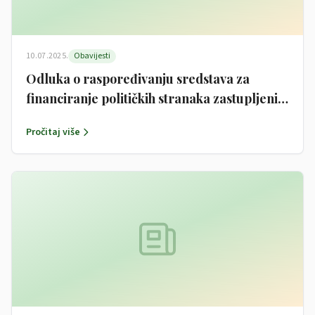
10.07.2025.
Obavijesti
Odluka o raspoređivanju sredstava za
financiranje političkih stranaka zastupljenih
u Općinskom vijeću Općine Garčin za 2025.
Pročitaj više
godinu