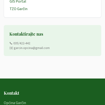
GIS Portal
TZO Garčin
Kontaktirajte nas
📞 035/422-442
✉️ garcin.opcina@gmail.com
Kontakt
Općina Garčin