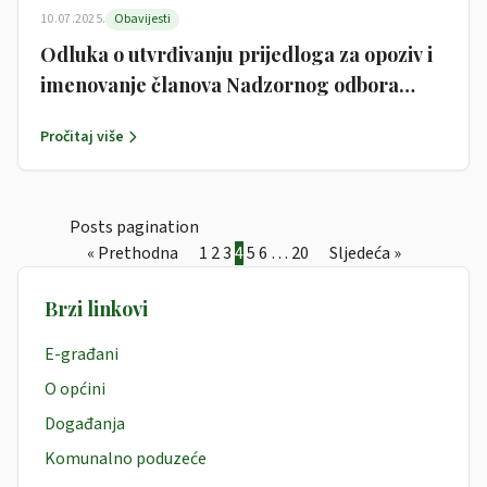
10.07.2025.
Obavijesti
Odluka o utvrđivanju prijedloga za opoziv i
imenovanje članova Nadzornog odbora
Trgovačkog društva Garčin d.o.o.
Pročitaj više
Posts pagination
« Prethodna
1
2
3
4
5
6
…
20
Sljedeća »
Brzi linkovi
E-građani
O općini
Događanja
Komunalno poduzeće