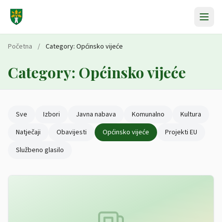
Preskoči na sadržaj
Početna
/
Category:
Općinsko vijeće
Category:
Općinsko vijeće
Sve
Izbori
Javna nabava
Komunalno
Kultura
Natječaji
Obavijesti
Općinsko vijeće
Projekti EU
Službeno glasilo