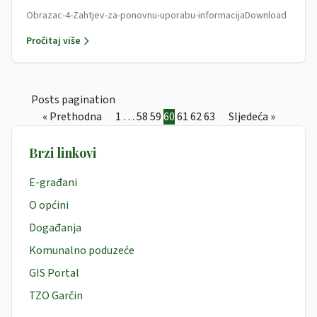
Obrazac-4-Zahtjev-za-ponovnu-uporabu-informacijaDownload
Pročitaj više
Posts pagination
« Prethodna
1
…
58
59
60
61
62
63
Sljedeća »
Brzi linkovi
E-građani
O općini
Događanja
Komunalno poduzeće
GIS Portal
TZO Garčin