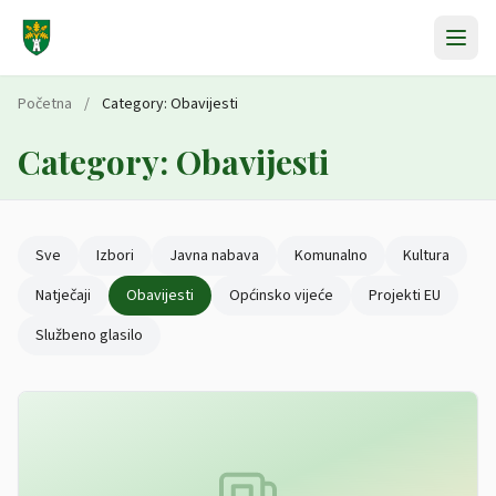
Preskoči na sadržaj
Početna
/
Category:
Obavijesti
Category:
Obavijesti
Sve
Izbori
Javna nabava
Komunalno
Kultura
Natječaji
Obavijesti
Općinsko vijeće
Projekti EU
Službeno glasilo